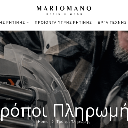
ΉΣ ΡΗΤΊΝΗΣ
ΠΡΟΪΌΝΤΑ ΥΓΡΉΣ ΡΗΤΊΝΗΣ
ΈΡΓΑ ΤΈΧΝΗΣ
ρόποι Πληρωμ
Home
Τρόποι Πληρωμής