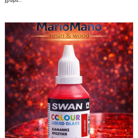
χρώμα…